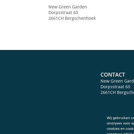
New Green Garden
Dorpsstraat 60
2661CH
Bergschenhoek
CONTACT
New Green Gar
Dorpsstraat 60
2661CH
Bergsch
Wij gebruiken c
analyses voor o
cookies en cook
plaatsen altijd