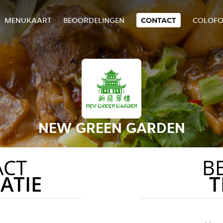
MENUKAART
BEOORDELINGEN
CONTACT
COLOF
NEW GREEN GARDEN
ACT
B
ATIE
T