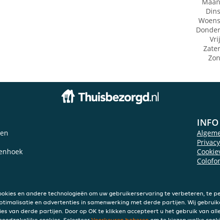
Maan
Din
Woens
Donde
Vri
Zate
Zo
INFO
den
Algem
Privac
enhoek
Cookie
Colofo
ookies en andere technologieën om uw gebruikerservaring te verbeteren, te pe
ptimalisatie en advertenties in samenwerking met derde partijen. Wij gebruik
ies van derde partijen. Door op OK te klikken accepteert u het gebruik van alle
 noodzakelijke cookies. Selecteer
Voorkeuren beheren
om te kiezen welke cooki