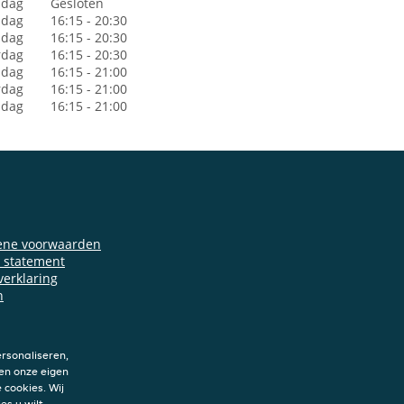
dag
Gesloten
sdag
16:15 - 20:30
dag
16:15 - 20:30
rdag
16:15 - 20:30
jdag
16:15 - 21:00
rdag
16:15 - 21:00
ndag
16:15 - 21:00
ene voorwaarden
y statement
verklaring
n
rsonaliseren,
en onze eigen
 cookies. Wij
es u wilt